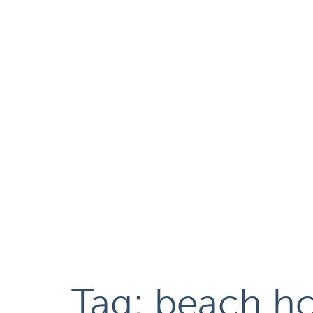
Tag:
beach h